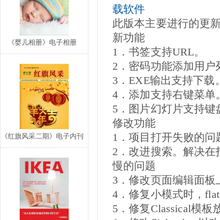
载软件
此版本主要进行的更
新功能
《婴儿相册》电子相册
1．书签支持URL。
2．密码功能添加用户
3．EXE输出支持下载
4．添加支持右键菜单
5．图片幻灯片支持键
修改功能
1．项目打开失败的问
《红旗风采二期》电子内刊
2．改进搜索。解决在
慢的问题
3．修改页面编辑面板
4．修复小模式时，fl
5．修复Classica