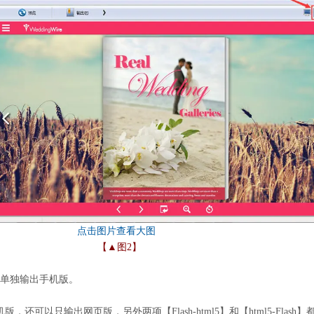
【▲图2】
以单独输出手机版。
还可以只输出网页版，另外两项【Flash-html5】和【html5-Flash】