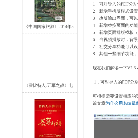
1．可对导入的PDF
2．新增手机版模式设
3．改版输出界面，可
4．新增替换页面的功
《中国国家旅游》2014年5
5．新增页面排版模板
月电子期刊
6．当视频播放时，背
7．社交分享功能可以
8．其他一些细节功能，
现在我们解读一下V2.3
1．可对导入的PDF
《霍比特人:五军之战》电
子样本,电子宣传
可根据需要设置相应的
篇文章
为什么用名编辑