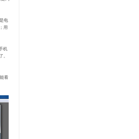
就是电
；用
手机
了。
都能看