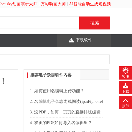
Focusky动画演示大师
|
万彩动画大师
|
Al智能自动生成短视频
下载软件
推荐电子杂志软件内容
客服
布！
如何使用名编辑上传功能？
下载
名编辑电子杂志离线阅读(ipad/iphone)
顶部
没PDF，如何一页页的直接排版编辑
：
名编辑电子杂志？
双页的PDF如何导入名编辑里？