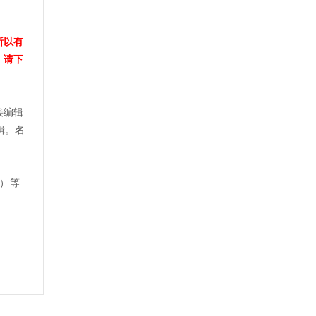
所以有
，请下
接编辑
辑。名
览）等