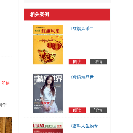
相关案例
《红旗风采二
期》电子内刊
阅读
详情
《数码精品世
，即使
界》电子杂志期
刊
制作
阅读
详情
《畜科人生物专