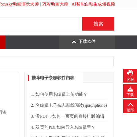
Focusky动画演示大师
|
万彩动画大师
|
Al智能自动生成短视频
下载软件
推荐电子杂志软件内容
客服
如何使用名编辑上传功能？
下载
名编辑电子杂志离线阅读(ipad/iphone)
顶部
阅读
没PDF，如何一页页的直接排版编辑
名编辑电子杂志？
双页的PDF如何导入名编辑里？