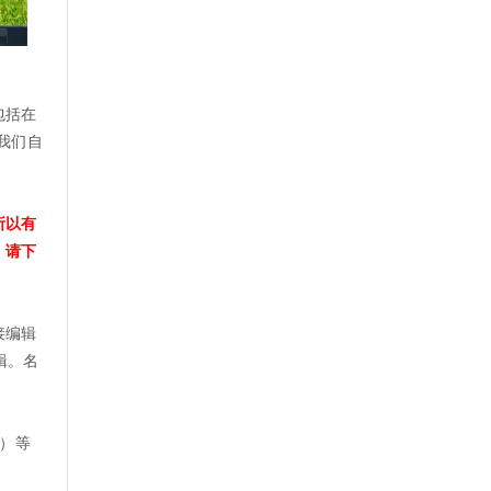
包括在
我们自
所以有
，请下
接编辑
辑。名
览）等