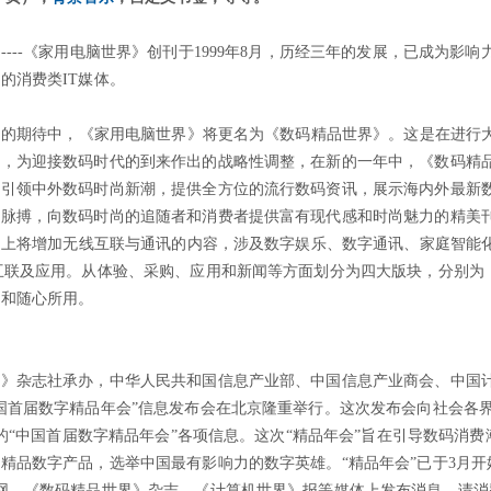
---《家用电脑世界》创刊于1999年8月，历经三年的发展，已成为影响
的消费类IT媒体。
热切的期待中，《家用电脑世界》将更名为《数码精品世界》。这是在进行
上，为迎接数码时代的到来作出的战略性调整，在新的一年中，《数码精
文引领中外数码时尚新潮，提供全方位的流行数码资讯，展示海内外最新
的脉搏，向数码时尚的追随者和消费者提供富有现代感和时尚魅力的精美
基础上将增加无线互联与通讯的内容，涉及数字娱乐、数字通讯、家庭智能
互联及应用。从体验、采购、应用和新闻等方面划分为四大版块，分别为
费和随心所用。
界》杂志社承办，中华人民共和国信息产业部、中国信息产业商会、中国
国首届数字精品年会”信息发布会在北京隆重举行。这次发布会向社会各
办的“中国首届数字精品年会”各项信息。这次“精品年会”旨在引导数码消费
精品数字产品，选举中国最有影响力的数字英雄。“精品年会”已于3月开
网、《数码精品世界》杂志、《计算机世界》报等媒体上发布消息，请消