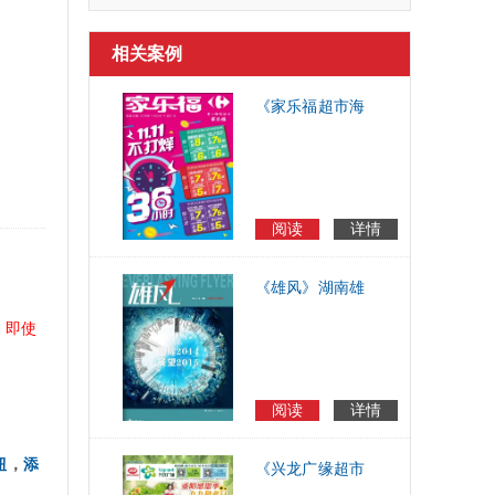
相关案例
《家乐福超市海
报(2016.11.8-
11.21)》超市电子
海报
阅读
详情
《雄风》湖南雄
新建设集团电子
，即使
内刊
阅读
详情
钮
，
添
《兴龙广缘超市