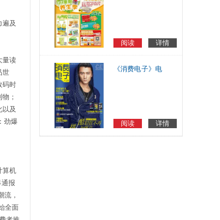
海报(2016.10.8-
10.16)》超市电子
力遍及
海报
阅读
详情
大量读
《消费电子》电
品世
子杂志
数码时
刊物；
化以及
：劲爆
阅读
详情
计算机
界通报
潮流，
始全面
费者推