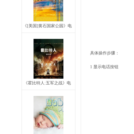
《[美国]黄石国家公园》电
子宣传册,电子
具体操作步骤：
1 显示电话按钮
《霍比特人:五军之战》电
子样本,电子宣传