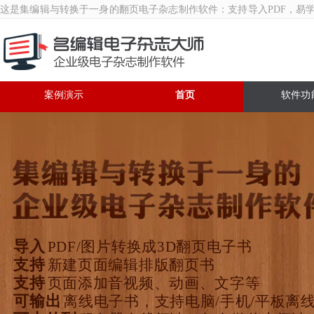
这是集编辑与转换于一身的翻页
电子杂志制作软件
：支持导入PDF，易
案例演示
首页
软件功
导入
PDF/图片转换成3D翻页电子书
支持
新建页面编辑排版翻页书
支持
页面添加音视频、动画、文字等
可输出
离线电子书，支持电脑/手机/平板离