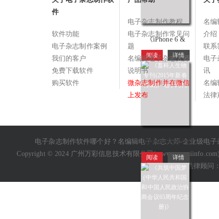
件
电子杂志制作教程
名编
软件功能
电子杂志制作常见问
介绍
《iPhone 6 &
电子杂志制作案例
题
联系
Appl…
阅读
详情
我们的客户
名编辑电子杂志大师
电子
免费下载软件
说明书
讯
购买软件
微杂志制作并在微信
名编
上发布
法律
电子杂志制作软件哪个好
？名编辑电子杂志大师-企业级
《畜科人生物专刊
电子
(2015年新春特辑)》
Copyright © 2024 广州万彩信息技术有限公司(
www.wancaiinfo.com
阅读
详情
特聘法律顾问