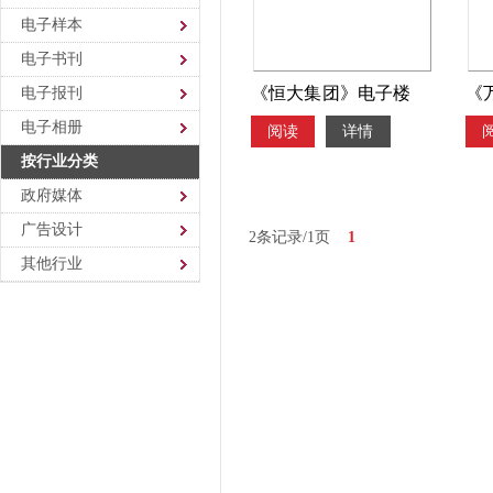
电子样本
电子书刊
《恒大集团》电子楼
《
电子报刊
电子相册
阅读
详情
书，电子宣传册
房地
按行业分类
子
政府媒体
书
广告设计
2条记录/1页
1
其他行业