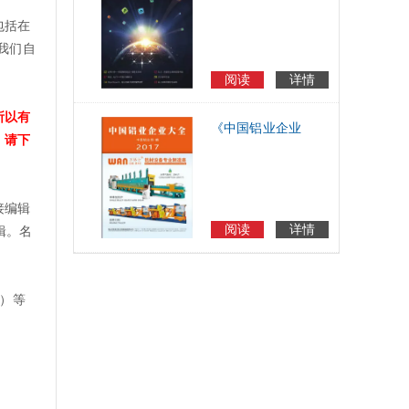
电子杂志
包括在
我们自
阅读
详情
所以有
《中国铝业企业
，请下
大全》电子商刊
接编辑
阅读
详情
辑。名
览）等