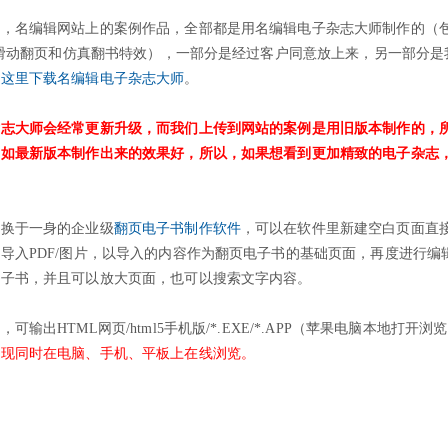
志，名编辑网站上的案例作品，全部都是用名编辑电子杂志大师制作的（
左右滑动翻页和仿真翻书特效），一部分是经过客户同意放上来，另一部分是
击这里下载名编辑电子杂志大师
。
杂志大师会经常更新升级，而我们上传到网站的案例是用旧版本制作的，
不如最新版本制作出来的效果好，所以，如果想看到更加精致的电子杂志
转换于一身的企业级
翻页电子书制作软件
，可以在软件里新建空白页面直
导入PDF/图片，以导入的内容作为翻页电子书的基础页面，再度进行编
电子书，并且可以放大页面，也可以搜索文字内容。
输出HTML网页/html5手机版/*.EXE/*.APP（苹果电脑本地打开浏
实现同时在电脑、手机、平板上在线浏览。