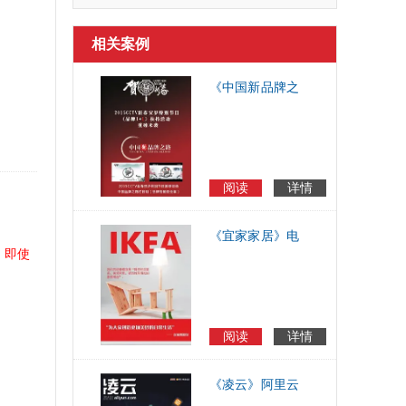
相关案例
《中国新品牌之
路(2015CCTV新
春贺岁特别节
目)》电子商刊
阅读
详情
《宜家家居》电
，即使
子样本,电子目录,
电子宣传册
阅读
详情
《凌云》阿里云