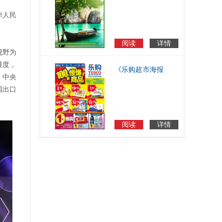
册》电子画册电
子手册
华人民
阅读
详情
视野为
维度，
《乐购超市海报
、中央
(2012.2.7-2.21)》
国出口
超市电子海报
阅读
详情