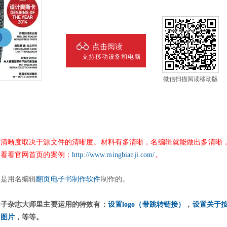
点击阅读
支持移动设备和电脑
微信扫描阅读移动版
的清晰度取决于源文件的清晰度。材料有多清晰，名编辑就能做出多清晰
议看看官网首页的案例：
http://www.mingbianji.com/
。
志是用名编辑
翻页电子书制作软件
制作的。
电子杂志大师里主要运用的特效有：
设置logo（带跳转链接）
，
设置关于
景图片
，
等等。