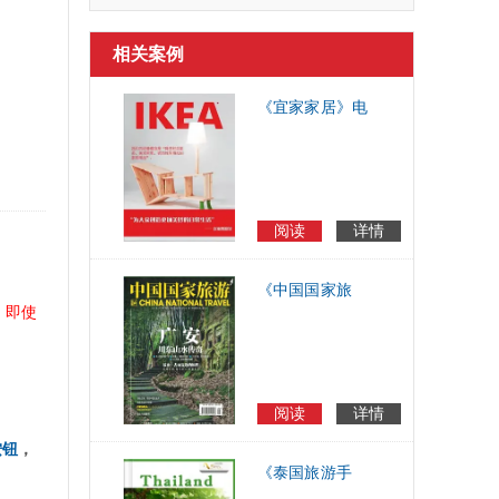
相关案例
《宜家家居》电
子样本,电子目录,
电子宣传册
阅读
详情
《中国国家旅
，即使
游》2014年5月电
子期刊
阅读
详情
按钮
，
《泰国旅游手