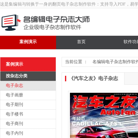
这是集编辑与转换于一身的翻页
电子杂志制作软件
：支持导入PDF，易
案例演示
首页
软件功
当前位置 ：
名编辑电子杂志制作软
案例演示
按杂志分类
《汽车之友》电子杂志
电子杂志
电子画册
电子期刊
电子楼书
电子商刊
电子内刊