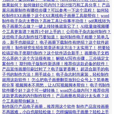
效果如何？
如何做好公司内刊？设计技巧和工具分享！
产品
展示画册制作有哪些步骤？可以参考一下这个流程！
如何轻
松制作EXE画册？这个EXE离线电子画册工具能帮你！
word
制作电子杂志太费劲？高效工具让你事半功倍！
pdf离线转为
电子画册怎么做？一键上传转换就靠它了！
AI批量做视频哪
个工具更靠谱？推荐1个好上手的！
公司电子杂志如何制作？
这些电子杂志制作技巧要知道！
如何制作电子相册？简单几
步，新手也能搞定！
电子画册下载制作有绝招？这个软件超
好用！
制作研究生招生简章还有这方法？太实用了！
想要轻
松搞定电子类期刊制作？这个软件适合新手！
画册电子文档
怎么弄的？这个方法很有效！
解锁AI写作步骤，三步搞定文
案创作！
期刊电子版制作新选择！推荐你这款必备的软件！
产品宣传画册印刷过时了？电子版更香啊！
超适合新手的电
子书的制作方法！用手就会！
电子杂志时尚家装，轻松制作
就用这款软件！
怎么把电子画册翻页放到公众号上？简单教
程分享
视频脚本不用愁，让AI写视频脚本帮你！
电子书制作
软件哪个好？这个可一键转换！
word怎么做内刊？推荐你用
这款更高效的内刊制作软件！
产品画册布局设计太头疼？这
个工具能帮你解决！
制作医疗产品电子画册，推荐用这个软件
制作产品宣传画册
不再困难，小白也能轻松做！
怎样编辑电子画册？轻松上手