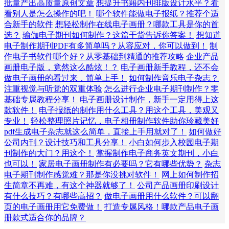
批量产出高质量原创文章
想提升书籍内刊排版设计水平？看
看别人是怎么操作的吧！
哪个软件能做电子报纸？推荐个适
合新手的软件
想轻松制作在线电子画册？哪款工具是你的首
选？
瑜伽电子期刊如何制作？这篇干货告诉你答案！
想知道
电子制作期刊PDF有多简单吗？从容应对，你可以做到！
制
作电子书软件哪个好？从零基础到精通的推荐攻略
企业产品
画册电子版，竟然这么酷炫！？
电子画册新手教程，还不会
做电子画册的看过来，简单上手！
如何制作音乐电子杂志？
注重视觉与听觉的双重体验
怎么进行企业电子期刊制作？零
基础专属教程分享！
电子画册设计制作，新手一定用得上这
款软件！
电子报纸的制作用什么工具？用这个工具，美观又
专业！
轻松整理照片记忆，电子相册制作软件助你珍藏美好
pdf生成电子杂志就这么简单，直接上手用就对了！
如何做好
公司内刊？设计技巧和工具分享！
小白如何步入校园电子期
刊制作的大门？用这个！
掌握制作电子商务英文期刊，小白
也可以！
家居电子画册制作有必要吗？它有哪些优势？
杂志
电子期刊制作感觉难？那是你没挑对软件！
网上如何制作招
生简章不再难，有这个神器就够了！
公司产品画册印刷设计
有什么技巧？有哪些高招？
做电子画册用什么软件？可以翻
页的电子画册用它免费做！
打造专属风格！哪款产品电子画
册款式适合你的品牌？