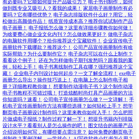
有必要吗？它能如何提升产品吸引力？
电子书刊制作，如何
做到既专业又吸引人？看我的成果！
家居电子画册制作有必
要吗？它有哪些优势？
电子杂志排版软件什么好？用它，轻
松做出高颜值作品！
纸质宣传成本高？推荐你试试制作产品
电子画册！
电子报纸怎么做？这里有详细步骤教你如何做！
为啥要费心做企业文化内刊？怎么做效果更好？
做电子杂志
的电脑软件用哪个？给你推荐这个宝藏软件！
企业宣传电子
画册软件下载哪款？推荐这个！
公司产品宣传画册制作有啥
实际帮助？为什么要制作它？
电子杂志可以在什么上制作？
看看这个例子！
还在为怎样做电子期刊发愁吗？跟着我的案
例，轻松上手！
电子书离线制作工具在哪？强烈推荐这个宝
藏！
企业电子内刊设计如何起步？一文了解全流程！
exe电子
画册怎么导出？操作技巧送上！
在电脑上怎么制作电子相
册？详细教程教你做！
想要制作动漫电子书？这个制作动漫
电子书教程不可错过哦！
打造炫酷时尚灯具产品画册的方法
你知道吗？速看！
公司电子宣传画册怎么做？一文详解！
手
机电子宣传画册制作方法有哪些选择？如何轻松上手？
想学
翻页电子画册设计制作吗？这里来教你如何入手！
怎么把照
片做成电子报纸？制作过程了解一下！
想提升书籍内刊排版
设计水平？看看别人是怎么操作的吧！
图文结合的画册产品
介绍说明如何写，有哪些要点需注意？
如何免费的翻页电子
书制作？案例详解，一学就会！
AI写作软件小红书怎么用？