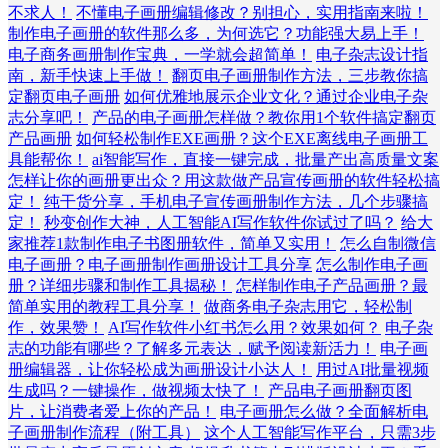
不求人！
不懂电子画册编辑修改？别担心，实用指南来啦！
制作电子画册的软件那么多，为何选它？功能强大易上手！
电子商务画册制作宝典，一学就会超简单！
电子杂志设计指
南，新手快速上手做！
翻页电子画册制作方法，三步教你搞
定翻页电子画册
如何优雅地展示企业文化？通过企业电子杂
志分享吧！
产品的电子画册怎样做？教你用1个软件搞定翻页
产品画册
如何轻松制作EXE画册？这个EXE离线电子画册工
具能帮你！
ai智能写作，直接一键完成，批量产出高质量文案
怎样让你的画册更出众？用这款做产品宣传画册的软件轻松搞
定！
纯干货分享，手机电子宣传画册制作方法，几个步骤搞
定！
秒变创作大神，人工智能AI写作软件你试过了吗？
给大
家推荐1款制作电子书图册软件，简单又实用！
怎么自制微信
电子画册？电子画册制作画册设计工具分享
怎么制作电子画
册？详细步骤和制作工具揭秘！
怎样制作电子产品画册？最
简单实用的教程工具分享！
做商务电子杂志用它，轻松制
作，效果赞！
AI写作软件小红书怎么用？效果如何？
电子杂
志的功能有哪些？了解多元表达，赋予阅读新活力！
电子画
册编辑器，让你轻松成为画册设计小达人！
用过AI批量视频
生成吗？一键操作，做视频太快了！
产品电子画册翻页图
片，让消费者爱上你的产品！
电子画册怎么做？全面解析电
子画册制作流程（附工具）
这个人工智能写作平台，只需3步