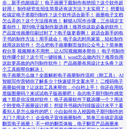
步，新手也能搞定！
电子画册下载制作有绝招？这个软件超
好用！
制作研究生招生简章还有这方法？太实用了！
想要轻
松搞定电子类期刊制作？这个软件适合新手！
画册电子文档
怎么弄的？这个方法很有效！
解锁AI写作步骤，三步搞定文
案创作！
期刊电子版制作新选择！推荐你这款必备的软件！
产品宣传画册印刷过时了？电子版更香啊！
超适合新手的电
子书的制作方法！用手就会！
电子杂志时尚家装，轻松制作
就用这款软件！
怎么把电子画册翻页放到公众号上？简单教
程分享
视频脚本不用愁，让AI写视频脚本帮你！
电子书制作
软件哪个好？这个可一键转换！
word怎么做内刊？推荐你用
这款更高效的内刊制作软件！
产品画册布局设计太头疼？这
个工具能帮你解决！
电子画册怎么做？全面解析电子画册制作流程（附工具）
AI
智能写作营销你了解多少？快速提升文案水平！
二维码电子
画册如何做？让这款工具来帮你，小白秒上手！
你还在用纸
质版图册吗？来试试电子版画册吧！
杂志电子期刊制作感觉
难？那是你没挑对软件！
电子画册软件下载选哪一个？用这
个秒变电子画册设计师！
想提升书籍内刊排版设计水平？看
看别人是怎么操作的吧！
小白如何步入校园电子期刊制作的
大门？用这个！
企业电子宣传画册制作，简单三步搞定高级
翻页电子画册！
不一样的翻页体验，电子翻页产品画册来