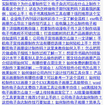
实际帮助？为什么要制作它？
电子杂志可以在什么上制作？
看看这个例子！
还在为怎样做电子期刊发愁吗？跟着我的案
例，轻松上手！
电子书离线制作工具在哪？强烈推荐这个宝
藏！
企业电子内刊设计如何起步？一文了解全流程！
exe电子
画册怎么导出？操作技巧送上！
在电脑上怎么制作电子相
册？详细教程教你做！
想要制作动漫电子书？这个制作动漫
电子书教程不可错过哦！
打造炫酷时尚灯具产品画册的方法
你知道吗？速看！
公司电子宣传画册怎么做？一文详解！
手
机电子宣传画册制作方法有哪些选择？如何轻松上手？
想学
翻页电子画册设计制作吗？这里来教你如何入手！
怎么把照
片做成电子报纸？制作过程了解一下！
想提升书籍内刊排版
设计水平？看看别人是怎么操作的吧！
图文结合的画册产品
介绍说明如何写，有哪些要点需注意？
如何免费的翻页电子
书制作？案例详解，一学就会！
AI写作软件小红书怎么用？
效果如何？
如何做好公司内刊？设计技巧和工具分享！
产品
展示画册制作有哪些步骤？可以参考一下这个流程！
如何轻
松制作EXE画册？这个EXE离线电子画册工具能帮你！
word
制作电子杂志太费劲？高效工具让你事半功倍！
pdf离线转为
电子画册怎么做？一键上传转换就靠它了！
AI批量做视频哪
个工具更靠谱？推荐1个好上手的！
公司电子杂志如何制作？
这些电子杂志制作技巧要知道！
如何制作电子相册？简单几