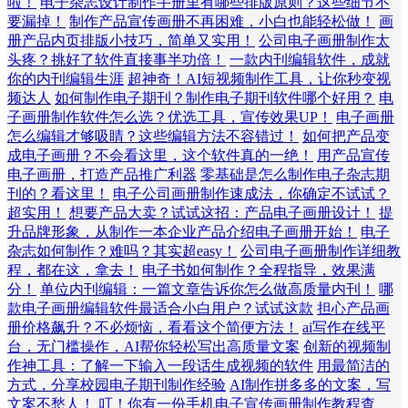
啦！
电子杂志设计制作手册里有哪些排版原则？这些细节不
要漏掉！
制作产品宣传画册不再困难，小白也能轻松做！
画
册产品内页排版小技巧，简单又实用！
公司电子画册制作太
头疼？挑好了软件直接事半功倍！
一款内刊编辑软件，成就
你的内刊编辑生涯
超神奇！AI短视频制作工具，让你秒变视
频达人
如何制作电子期刊？制作电子期刊软件哪个好用？
电
子画册制作软件怎么选？优选工具，宣传效果UP！
电子画册
怎么编辑才够吸睛？这些编辑方法不容错过！
如何把产品变
成电子画册？不会看这里，这个软件真的一绝！
用产品宣传
电子画册，打造产品推广利器
零基础是怎么制作电子杂志期
刊的？看这里！
电子公司画册制作速成法，你确定不试试？
超实用！
想要产品大卖？试试这招：产品电子画册设计！
提
升品牌形象，从制作一本企业产品介绍电子画册开始！
电子
杂志如何制作？难吗？其实超easy！
公司电子画册制作详细教
程，都在这，拿去！
电子书如何制作？全程指导，效果满
分！
单位内刊编辑：一篇文章告诉你怎么做高质量内刊！
哪
款电子画册编辑软件最适合小白用户？试试这款
担心产品画
册价格飙升？不必烦恼，看看这个简便方法！
ai写作在线平
台，无门槛操作，AI帮你轻松写出高质量文案
创新的视频制
作神工具：了解一下输入一段话生成视频的软件
用最简洁的
方式，分享校园电子期刊制作经验
AI制作拼多多的文案，写
文案不愁人！
叮！你有一份手机电子宣传画册制作教程查