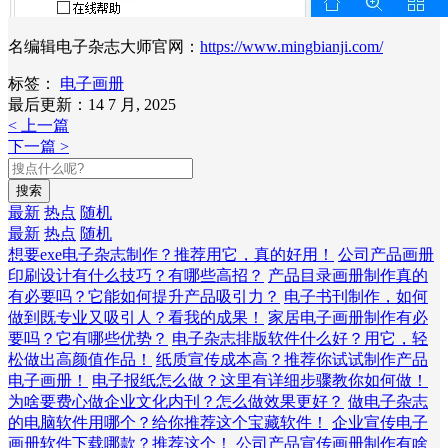
名编辑电子杂志大师官网：
https://www.mingbianji.com/
标签：
电子画册
最后更新：14 7 月, 2025
< 上一篇
下一篇 >
搜索
最新
热点
随机
最新
热点
随机
想要exe电子杂志制作？推荐用它，真的好用！
公司产品画册
印刷设计有什么技巧？有哪些高招？
产品目录画册制作真的
有必要吗？它能如何提升产品吸引力？
电子书刊制作，如何
做到既专业又吸引人？看我的成果！
家居电子画册制作有必
要吗？它有哪些优势？
电子杂志排版软件什么好？用它，轻
松做出高颜值作品！
纸质宣传成本高？推荐你试试制作产品
电子画册！
电子报纸怎么做？这里有详细步骤教你如何做！
为啥要费心做企业文化内刊？怎么做效果更好？
做电子杂志
的电脑软件用哪个？给你推荐这个宝藏软件！
企业宣传电子
画册软件下载哪款？推荐这个！
公司产品宣传画册制作有啥