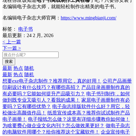
现在你应该知道
电子书离线制作工具在哪
了吧？只要你安装了
名编辑电子杂志大师，就能轻松制作出精美的电子书。
名编辑电子杂志大师官网：
https://www.mingbianji.com/
标签：
电子书
最后更新：24 2 月, 2026
< 上一篇
下一篇 >
搜索
最新
热点
随机
最新
热点
随机
想要exe电子杂志制作？推荐用它，真的好用！
公司产品画册
印刷设计有什么技巧？有哪些高招？
产品目录画册制作真的
有必要吗？它能如何提升产品吸引力？
电子书刊制作，如何
做到既专业又吸引人？看我的成果！
家居电子画册制作有必
要吗？它有哪些优势？
电子杂志排版软件什么好？用它，轻
松做出高颜值作品！
纸质宣传成本高？推荐你试试制作产品
电子画册！
电子报纸怎么做？这里有详细步骤教你如何做！
为啥要费心做企业文化内刊？怎么做效果更好？
做电子杂志
的电脑软件用哪个？给你推荐这个宝藏软件！
企业宣传电子