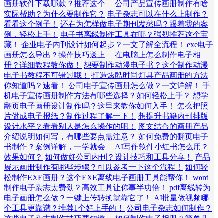
画册软件下载哪款？推荐这个！
公司产品宣传画册制作有啥
实际帮助？为什么要制作它？
电子杂志可以在什么上制作？
看看这个例子！
还在为怎样做电子期刊发愁吗？跟着我的案
例，轻松上手！
电子书离线制作工具在哪？强烈推荐这个宝
藏！
企业电子内刊设计如何起步？一文了解全流程！
exe电子
画册怎么导出？操作技巧送上！
在电脑上怎么制作电子相
册？详细教程教你做！
想要制作动漫电子书？这个制作动漫
电子书教程不可错过哦！
打造炫酷时尚灯具产品画册的方法
你知道吗？速看！
公司电子宣传画册怎么做？一文详解！
手
机电子宣传画册制作方法有哪些选择？如何轻松上手？
想学
翻页电子画册设计制作吗？这里来教你如何入手！
怎么把照
片做成电子报纸？制作过程了解一下！
想提升书籍内刊排版
设计水平？看看别人是怎么操作的吧！
图文结合的画册产品
介绍说明如何写，有哪些要点需注意？
如何免费的翻页电子
书制作？案例详解，一学就会！
AI写作软件小红书怎么用？
效果如何？
如何做好公司内刊？设计技巧和工具分享！
产品
展示画册制作有哪些步骤？可以参考一下这个流程！
如何轻
松制作EXE画册？这个EXE离线电子画册工具能帮你！
word
制作电子杂志太费劲？高效工具让你事半功倍！
pdf离线转为
电子画册怎么做？一键上传转换就靠它了！
AI批量做视频哪
个工具更靠谱？推荐1个好上手的！
公司电子杂志如何制作？