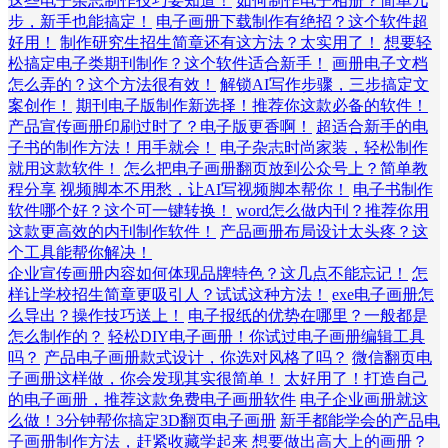
这些电子杂志制作技巧要知道！
如何制作电子相册？简单几
步，新手也能搞定！
电子画册下载制作有绝招？这个软件超
好用！
制作研究生招生简章还有这方法？太实用了！
想要轻
松搞定电子类期刊制作？这个软件适合新手！
画册电子文档
怎么弄的？这个方法很有效！
解锁AI写作步骤，三步搞定文
案创作！
期刊电子版制作新选择！推荐你这款必备的软件！
产品宣传画册印刷过时了？电子版更香啊！
超适合新手的电
子书的制作方法！用手就会！
电子杂志时尚家装，轻松制作
就用这款软件！
怎么把电子画册翻页放到公众号上？简单教
程分享
视频脚本不用愁，让AI写视频脚本帮你！
电子书制作
软件哪个好？这个可一键转换！
word怎么做内刊？推荐你用
这款更高效的内刊制作软件！
产品画册布局设计太头疼？这
个工具能帮你解决！
企业宣传画册内容如何体现品牌特色？这几点不能忘记！
怎
样让学校招生简章更吸引人？试试这种方法！
exe电子画册怎
么导出？操作技巧送上！
电子报纸的优势在哪里？一般都是
怎么制作的？
轻松DIY电子画册！你试过电子画册编辑工具
吗？
产品电子画册款式设计，你选对风格了吗？
微信翻页电
子画册这样做，你会发现其实很简单！
太好用了！打造自己
的电子画册，推荐这款免费电子画册软件
电子企业画册就这
么做！3分钟帮你搞定3D翻页电子画册
新手都能学会的产品电
子画册制作方法，赶紧收藏学起来
想要做出高大上的画册？