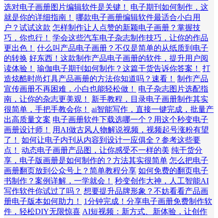
选对电子画册图片编辑软件是关键！
电子期刊如何制作，这
就是你的详细指南！
哪款电子画册编辑软件最适合小白用
户？试试这款
怎样制作让人点赞的新颖电子画册？掌握技
巧，你也行！
学会这些汽车电子杂志制作技巧，让你的作品
更出色！
什么叫产品电子画册？不仅是简单的从纸质到电子
的转换
好东西！这款制作产品电子画册的软件，提升用户阅
读体验！
瑜伽电子期刊如何制作？这篇干货告诉你答案！
打
造炫酷时尚灯具产品画册的方法你知道吗？速看！
制作产品
宣传画册不再困难，小白也能轻松做！
电子杂志图片选配指
南，让你的杂志更美观！
新手教程，目录电子画册制作其实
很简单，手把手教会你！
ai智能写作，直接一键完成，批量产
出高质量文案
电子画册软件下载选哪一个？用这个秒变电子
画册设计师！
用AI做古风人物解说视频，视频起号涨粉有望
了！
如何让电子内刊从内容到设计一应俱全？参考这些要
点！
动态电子画册产品图，让你感受不一样的美
纯干货分
享，电子版画册是如何制作的？方法其实很简单
怎么把电子
画册翻页放到公众号上？简单教程分享
如何免费的翻页电子
书制作？案例详解，一学就会！
秒变创作大神，人工智能AI
写作软件你试过了吗？
想要提升品牌形象？不妨看看产品画
册电子版本如何助力！
1分钟完成！分享电子画册免费制作软
件，轻松DIY无限惊喜
AI短视频：新方式、新体验，让创作