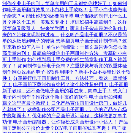
制作企业电子内刊，简单实用的工具都给你找好了！
如何制
作电子画册翻页效果？小白秒上手攻略！
新手小白也能做电
子杂志？可能比你想的还要简单嘞
电子报纸的制作用什么工
具？用这个工具，美观又专业！
培训班招生简章制作，这样
既简单又吸引人！快来学学吧！
家具电子杂志是怎么制作出
来的？带你发现制作过程！
什么叫产品电子画册？不仅是简
单的从纸质到电子的转换
想学翻页电子画册设计制作吗？这
里来教你如何入手！
单位内刊编辑：一篇文章告诉你怎么做
高质量内刊！
超简单的微信电子画册制作方法，零基础小白
可上手制作
如何找到易上手免费的招生简章制作工具？神器
来了！
如何制作音乐电子杂志？注重视觉与听觉的双重体验
制作翻页效果的电子书软件用哪个？新手小白不要错过这个软
件！
分享银行电子画册制作工具、方法技巧，看这一篇就够
了！
电子画册下载制作有绝招？这个软件超好用！
电子画册
新手教程，还不会做电子画册的看过来，简单上手！
想入门
电子内刊制作？推荐这个新手友好的软件
电子画册如何编
辑？这里有最全教程！
日化产品宣传画册设计窍门，做好几
点就够了！
这样制作公司产品电子画册，让你的产品在市场
中脱颖而出！
优化你的产品画册设计流程，这样做更加事半
功倍
电子画册编辑器，让你轻松成为画册设计小达人！
产品
画册定制公司报价太贵？DIY电子画册省钱又有趣！
电子版