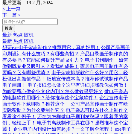
最后更新：19 2 月, 2024
< 上一篇
下一篇 >
搜索
最新
热点
随机
最新
热点
随机
想要exe电子杂志制作？推荐用它，真的好用！
公司产品画册
印刷设计有什么技巧？有哪些高招？
产品目录画册制作真的
有必要吗？它能如何提升产品吸引力？
电子书刊制作，如何
做到既专业又吸引人？看我的成果！
家居电子画册制作有必
要吗？它有哪些优势？
电子杂志排版软件什么好？用它，轻
松做出高颜值作品！
纸质宣传成本高？推荐你试试制作产品
电子画册！
电子报纸怎么做？这里有详细步骤教你如何做！
为啥要费心做企业文化内刊？怎么做效果更好？
做电子杂志
的电脑软件用哪个？给你推荐这个宝藏软件！
企业宣传电子
画册软件下载哪款？推荐这个！
公司产品宣传画册制作有啥
实际帮助？为什么要制作它？
电子杂志可以在什么上制作？
看看这个例子！
还在为怎样做电子期刊发愁吗？跟着我的案
例，轻松上手！
电子书离线制作工具在哪？强烈推荐这个宝
藏！
企业电子内刊设计如何起步？一文了解全流程！
exe电子