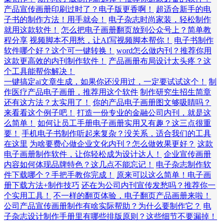
产品宣传画册印刷过时了？电子版更香啊！
超适合新手的电
子书的制作方法！用手就会！
电子杂志时尚家装，轻松制作
就用这款软件！
怎么把电子画册翻页放到公众号上？简单教
程分享
视频脚本不用愁，让AI写视频脚本帮你！
电子书制作
软件哪个好？这个可一键转换！
word怎么做内刊？推荐你用
这款更高效的内刊制作软件！
产品画册布局设计太头疼？这
个工具能帮你解决！
一键搞定ai文章生成，如果你还没用过，一定要试试这个！
制
作医疗产品电子画册，推荐用这个软件
制作研究生招生简章
还有这方法？太实用了！
你的产品电子画册图文够吸睛吗？
来看看这个例子吧！
打造一份专业的金融公司内刊，就是这
么简单！
如何让员工手册电子画册实用又有趣？这三点很重
要！
手机电子书制作听起来复杂？没关系，适合我们的工具
在这里
为啥要费心做企业文化内刊？怎么做效果更好？
这款
电子画册制作软件，让你轻松成为设计达人！
企业宣传画册
内容如何体现品牌特色？这几点不能忘记！
电子杂志制作软
件下载哪个？手把手教你完成！
原来可以这么简单！电子画
册下载方法+制作技巧
还在为公司内刊宣传发愁吗？推荐你一
个实用工具！
不一样的翻页体验，电子翻页产品画册来啦！
公司产品宣传画册制作有啥实际帮助？为什么要制作它？
电
子杂志设计制作手册里有哪些排版原则？这些细节不要漏掉！