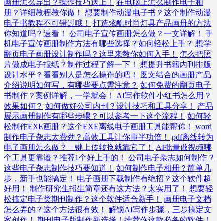
画册怎么导出？操作技巧送上！
在电脑上怎么制作电子相
册？详细教程教你做！
想要制作动漫电子书？这个制作动漫
电子书教程不可错过哦！
打造炫酷时尚灯具产品画册的方法
你知道吗？速看！
公司电子宣传画册怎么做？一文详解！
手
机电子宣传画册制作方法有哪些选择？如何轻松上手？
想学
翻页电子画册设计制作吗？这里来教你如何入手！
怎么把照
片做成电子报纸？制作过程了解一下！
想提升书籍内刊排版
设计水平？看看别人是怎么操作的吧！
图文结合的画册产品
介绍说明如何写，有哪些要点需注意？
如何免费的翻页电子
书制作？案例详解，一学就会！
AI写作软件小红书怎么用？
效果如何？
如何做好公司内刊？设计技巧和工具分享！
产品
展示画册制作有哪些步骤？可以参考一下这个流程！
如何轻
松制作EXE画册？这个EXE离线电子画册工具能帮你！
word
制作电子杂志太费劲？高效工具让你事半功倍！
pdf离线转为
电子画册怎么做？一键上传转换就靠它了！
AI批量做视频哪
个工具更靠谱？推荐1个好上手的！
公司电子杂志如何制作？
这些电子杂志制作技巧要知道！
如何制作电子相册？简单几
步，新手也能搞定！
电子画册下载制作有绝招？这个软件超
好用！
制作研究生招生简章还有这方法？太实用了！
想要轻
松搞定电子类期刊制作？这个软件适合新手！
画册电子文档
怎么弄的？这个方法很有效！
解锁AI写作步骤，三步搞定文
案创作！
期刊电子版制作新选择！推荐你这款必备的软件！