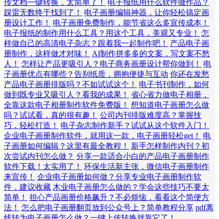
传文档一键转换，太简单了！
电子报纸用什么软件做作品？
踩雷无数终于找到了！
电子画册编辑神器，让你轻松搞定画
册设计工作！
电子画册免费制作，能节省这么多宣传成本！
电子报纸的制作用什么工具？用这个工具，美观又专业！
怎
样做自己的高清电子杂志？跟着我一起制作吧！
产品电子画
册制作，这样做才对味！
AI制作拼多多的文案，写文案不愁
人！
怎样让产品更吸引人？电子商务画册设计帮你做到！
电
子画册优点有哪些？告别纸质，拥抱便捷与互动
你还在发愁
产品电子画册排版吗？不如试试这个！
电子书刊制作，如何
做到既专业又吸引人？看我的成果！
省心省力做电子相册，
全靠这款电子相册制作软件免费版！
想知道电子画册怎么做
吗？试试看，真的很有趣！
公司内刊排版难度高？掌握技
巧，轻松打造！
电子杂志制作新手？试试从这个软件入门！
企业电子画册制作软件，就用这一款，电子画册轻松get！
电
子画册如何编辑？这里有最全教程！
新手怎样制作内刊？初
次尝试内刊怎么做？
分享一款适合小白的产品电子画册制作
软件下载！太实用了！
环保生活新主张，微信电子画册制作
来宣传！
企业电子画册如何做？分享专业电子画册制作软
件，建议收藏
木业电子画册怎么做的？学会这些技巧不要太
简单！
担心产品画册价格飙升？不必烦恼，看看这个简便方
法！
怎么把电子画册翻页放到公众号上？简单教程分享
pdf离
线转为电子画册怎么做？一键上传转换就靠它了！