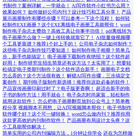
书制作？案例详解，一学就会！
AI写作软件小红书怎么用？
效果如何？
如何做好公司内刊？设计技巧和工具分享！
产品
展示画册制作有哪些步骤？可以参考一下这个流程！
如何轻
松制作EXE画册？这个EXE离线电子画册工具能帮你！
word
制作电子杂志太费劲？高效工具让你事半功倍！
pdf离线转为
电子画册怎么做？一键上传转换就靠它了！
AI批量做视频哪
个工具更靠谱？推荐1个好上手的！
公司电子杂志如何制作？
这些电子杂志制作技巧要知道！
如何制作电子相册？简单几
步，新手也能搞定！
电子画册下载制作有绝招？这个软件超
好用！
制作研究生招生简章还有这方法？太实用了！
想要轻
松搞定电子类期刊制作？这个软件适合新手！
画册电子文档
怎么弄的？这个方法很有效！
解锁AI写作步骤，三步搞定文
案创作！
期刊电子版制作新选择！推荐你这款必备的软件！
产品宣传画册印刷过时了？电子版更香啊！
超适合新手的电
子书的制作方法！用手就会！
电子杂志时尚家装，轻松制作
就用这款软件！
怎么把电子画册翻页放到公众号上？简单教
程分享
视频脚本不用愁，让AI写视频脚本帮你！
电子书制作
软件哪个好？这个可一键转换！
word怎么做内刊？推荐你用
这款更高效的内刊制作软件！
产品画册布局设计太头疼？这
个工具能帮你解决！
简单实用的公司内刊编辑方法，1分钟让你学会
还在为怎样做