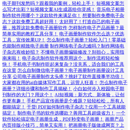
电子期刊发愁吗？跟着我的案例，轻松上手！
短视频文案怎
么写才出彩？短视频文案AI生成器给你灵感！
音乐电子相册
制作软件用哪个？这款软件来满足你！
想要制作免费电子杂
志？这款免费工具超好用！
太好用了！打造自己的电子画
册，推荐这款免费电子画册软件
怎样制作电子产品画册？最
简单实用的教程工具分享！
电子画册制作软件怎么选？优选
工具，宣传效果UP！
怎么制作电子画册？轻松入门！零基础
也能制作精致电子画册
制作网络电子杂志难吗？制作网络电
子杂志有啥妙招？
不懂电子画册编辑修改？别担心，实用指
南来啦！
电子杂志制作软件推荐用这个，制作流程轻松愉
快！
手机电子书制作听起来复杂？没关系，适合我们的工具
在这里
怎么自制微信电子画册？电子画册制作画册设计工具
分享
公司电子画册制作太头疼？挑好了软件直接事半功倍！
大家都在用的ai自媒体写作工具，运营人狂喜！
怎么制作电子
画册？详细步骤和制作工具揭秘！
小白如何步入校园电子期
刊制作的大门？用这个！
AI短视频：新方式、新体验，让创
作更有趣！
手机产品宣传画册是个难题？轻轻松松，所有人
都能搞定！
干货| PDF如何制作电子杂志？仅用一个工具就能
搞定！
制作电子书的软件选哪款？善用工具超级省力！
一个
软件轻松搞定电子画册生成，PDF秒变电子画册！
画册产品
内页排版小技巧，简单又实用！
把画册电子版做成网页？上