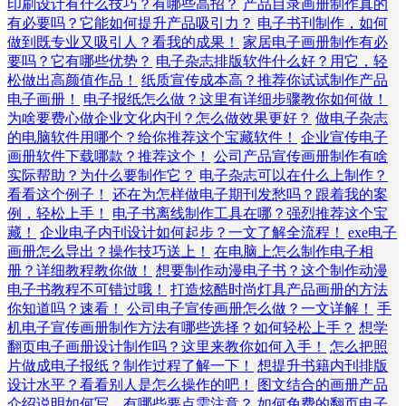
印刷设计有什么技巧？有哪些高招？
产品目录画册制作真的
有必要吗？它能如何提升产品吸引力？
电子书刊制作，如何
做到既专业又吸引人？看我的成果！
家居电子画册制作有必
要吗？它有哪些优势？
电子杂志排版软件什么好？用它，轻
松做出高颜值作品！
纸质宣传成本高？推荐你试试制作产品
电子画册！
电子报纸怎么做？这里有详细步骤教你如何做！
为啥要费心做企业文化内刊？怎么做效果更好？
做电子杂志
的电脑软件用哪个？给你推荐这个宝藏软件！
企业宣传电子
画册软件下载哪款？推荐这个！
公司产品宣传画册制作有啥
实际帮助？为什么要制作它？
电子杂志可以在什么上制作？
看看这个例子！
还在为怎样做电子期刊发愁吗？跟着我的案
例，轻松上手！
电子书离线制作工具在哪？强烈推荐这个宝
藏！
企业电子内刊设计如何起步？一文了解全流程！
exe电子
画册怎么导出？操作技巧送上！
在电脑上怎么制作电子相
册？详细教程教你做！
想要制作动漫电子书？这个制作动漫
电子书教程不可错过哦！
打造炫酷时尚灯具产品画册的方法
你知道吗？速看！
公司电子宣传画册怎么做？一文详解！
手
机电子宣传画册制作方法有哪些选择？如何轻松上手？
想学
翻页电子画册设计制作吗？这里来教你如何入手！
怎么把照
片做成电子报纸？制作过程了解一下！
想提升书籍内刊排版
设计水平？看看别人是怎么操作的吧！
图文结合的画册产品
介绍说明如何写，有哪些要点需注意？
如何免费的翻页电子