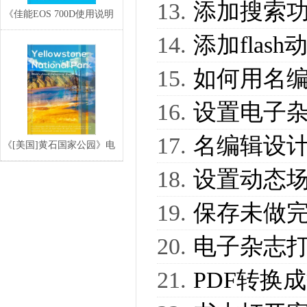
添加搜索
《佳能EOS 700D使用说明
书》高清电
添加flash
如何用名
设置电子
名编辑设
《[美国]黄石国家公园》电
子宣传册,电子
设置动态场景
保存未做
电子杂志
PDF转换