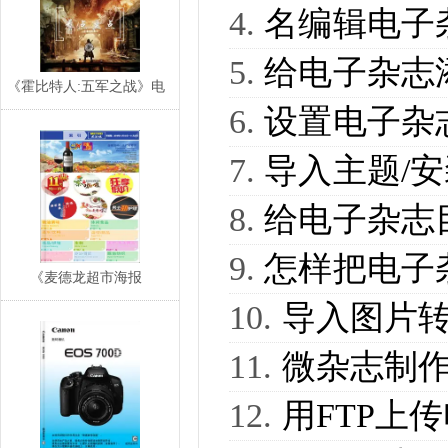
名编辑电子
给电子杂志
《霍比特人:五军之战》电
设置电子杂
子样本,电子宣传
导入主题/
给电子杂志
怎样把电子杂
《麦德龙超市海报
导入图片
(2016.11.10-…
微杂志制
用FTP上