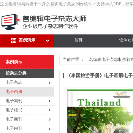
这是集编辑与转换于一身的翻页
电子杂志制作软件
：支持导入PDF，易
案例演示
首页
软件功
当前位置 ：
名编辑电子杂志制作软
案例演示
按杂志分类
《泰国旅游手册》电子画册电子
电子杂志
电子画册
电子期刊
电子楼书
电子商刊
电子内刊