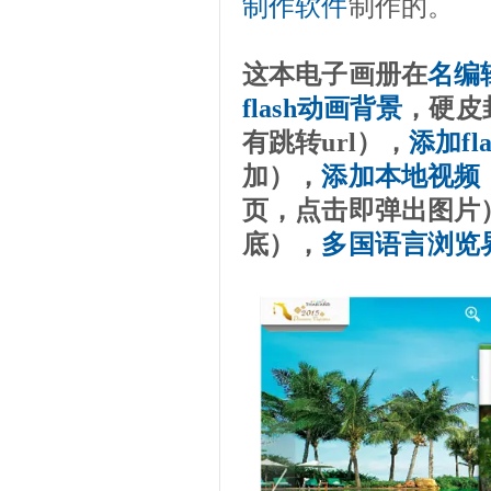
制作软件
制作的。
这本电子画册在
名编
flash动画背景
，硬皮
有跳转url），
添加fl
加
），
添加本地视频
页，点击即弹出图片
底），
多国语言浏览