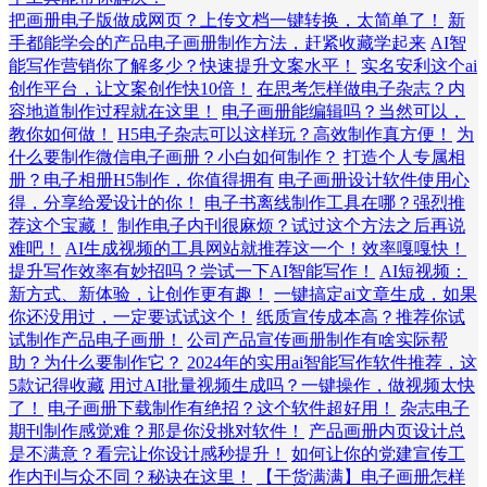
把画册电子版做成网页？上传文档一键转换，太简单了！
新
手都能学会的产品电子画册制作方法，赶紧收藏学起来
AI智
能写作营销你了解多少？快速提升文案水平！
实名安利这个ai
创作平台，让文案创作快10倍！
在思考怎样做电子杂志？内
容地道制作过程就在这里！
电子画册能编辑吗？当然可以，
教你如何做！
H5电子杂志可以这样玩？高效制作真方便！
为
什么要制作微信电子画册？小白如何制作？
打造个人专属相
册？电子相册H5制作，你值得拥有
电子画册设计软件使用心
得，分享给爱设计的你！
电子书离线制作工具在哪？强烈推
荐这个宝藏！
制作电子内刊很麻烦？试过这个方法之后再说
难吧！
AI生成视频的工具网站就推荐这一个！效率嘎嘎快！
提升写作效率有妙招吗？尝试一下AI智能写作！
AI短视频：
新方式、新体验，让创作更有趣！
一键搞定ai文章生成，如果
你还没用过，一定要试试这个！
纸质宣传成本高？推荐你试
试制作产品电子画册！
公司产品宣传画册制作有啥实际帮
助？为什么要制作它？
2024年的实用ai智能写作软件推荐，这
5款记得收藏
用过AI批量视频生成吗？一键操作，做视频太快
了！
电子画册下载制作有绝招？这个软件超好用！
杂志电子
期刊制作感觉难？那是你没挑对软件！
产品画册内页设计总
是不满意？看完让你设计感秒提升！
如何让你的党建宣传工
作内刊与众不同？秘诀在这里！
【干货满满】电子画册怎样