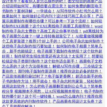
设计水平？看看别人是怎么操作的吧！
图文结合的画册产品
介绍说明如何写，有哪些要点需注意？
如何免费的翻页电子
书制作？案例详解，一学就会！
AI写作软件小红书怎么用？
效果如何？
如何做好公司内刊？设计技巧和工具分享！
产品
展示画册制作有哪些步骤？可以参考一下这个流程！
如何轻
松制作EXE画册？这个EXE离线电子画册工具能帮你！
word
制作电子杂志太费劲？高效工具让你事半功倍！
pdf离线转为
电子画册怎么做？一键上传转换就靠它了！
AI批量做视频哪
个工具更靠谱？推荐1个好上手的！
公司电子杂志如何制作？
这些电子杂志制作技巧要知道！
如何制作电子相册？简单几
步，新手也能搞定！
电子画册下载制作有绝招？这个软件超
好用！
制作研究生招生简章还有这方法？太实用了！
想要轻
松搞定电子类期刊制作？这个软件适合新手！
画册电子文档
怎么弄的？这个方法很有效！
解锁AI写作步骤，三步搞定文
案创作！
期刊电子版制作新选择！推荐你这款必备的软件！
产品宣传画册印刷过时了？电子版更香啊！
超适合新手的电
子书的制作方法！用手就会！
电子杂志时尚家装，轻松制作
就用这款软件！
怎么把电子画册翻页放到公众号上？简单教
程分享
视频脚本不用愁，让AI写视频脚本帮你！
电子书制作
软件哪个好？这个可一键转换！
word怎么做内刊？推荐你用
这款更高效的内刊制作软件！
产品画册布局设计太头疼？这
个工具能帮你解决！