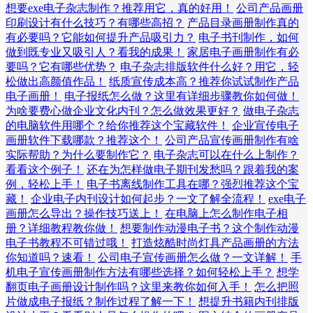
想要exe电子杂志制作？推荐用它，真的好用！
公司产品画册
印刷设计有什么技巧？有哪些高招？
产品目录画册制作真的
有必要吗？它能如何提升产品吸引力？
电子书刊制作，如何
做到既专业又吸引人？看我的成果！
家居电子画册制作有必
要吗？它有哪些优势？
电子杂志排版软件什么好？用它，轻
松做出高颜值作品！
纸质宣传成本高？推荐你试试制作产品
电子画册！
电子报纸怎么做？这里有详细步骤教你如何做！
为啥要费心做企业文化内刊？怎么做效果更好？
做电子杂志
的电脑软件用哪个？给你推荐这个宝藏软件！
企业宣传电子
画册软件下载哪款？推荐这个！
公司产品宣传画册制作有啥
实际帮助？为什么要制作它？
电子杂志可以在什么上制作？
看看这个例子！
还在为怎样做电子期刊发愁吗？跟着我的案
例，轻松上手！
电子书离线制作工具在哪？强烈推荐这个宝
藏！
企业电子内刊设计如何起步？一文了解全流程！
exe电子
画册怎么导出？操作技巧送上！
在电脑上怎么制作电子相
册？详细教程教你做！
想要制作动漫电子书？这个制作动漫
电子书教程不可错过哦！
打造炫酷时尚灯具产品画册的方法
你知道吗？速看！
公司电子宣传画册怎么做？一文详解！
手
机电子宣传画册制作方法有哪些选择？如何轻松上手？
想学
翻页电子画册设计制作吗？这里来教你如何入手！
怎么把照
片做成电子报纸？制作过程了解一下！
想提升书籍内刊排版