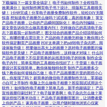
下载编辑？一篇文章全搞定！
电子书如何制作？全程指导，
效果满分！
如何制作网页电子书？设计、排版和工具都很关
键！
1分钟完成！分享电子画册免费制作软件，轻松DIY无限
惊喜
想知道电子画册怎么做吗？试试看，真的很有趣！
英文
产品电子画册，让你的产品瞬间国际化！
单位内刊编辑：一
篇文章告诉你怎么做高质量内刊！
怎样做自己的高清电子杂
志？跟着我一起制作吧！
图文结合的画册产品介绍说明如何
写，有哪些要点需注意？
产品的电子画册怎样做？教你用1个
软件搞定翻页产品画册
PDF太单调？把pdf转电子杂志吧，阅
读体验升级！
想要做出高大上的画册？选对电子画册图片编
辑软件是关键！
产品电子画册制作，这样做才对味！
什么叫
产品电子画册？不仅是简单的从纸质到电子的转换
制作企业
电子内刊，简单实用的工具都给你找好了！
干货篇！电子画
册设计其实很简单，教你体验独特创意
制作产品画册多少
钱？教你如何省钱自己做！
电子产品画册图片里的那些小心
机，你发现了吗？
超简单的微信电子画册制作方法，零基础
小白可上手制作
电脑上怎么做电子相册？答应我试试用这个
软件！
如何制作电子相册？简单几步，新手也能搞定！
产品
宣传画册印刷过时了？电子版更香啊！
电子杂志怎么做？掌
握这些技巧事半功倍！
产品电子画册翻页图片，让消费者爱
上你的产品！
家具电子画册，让用户随时随地浏览心仪家