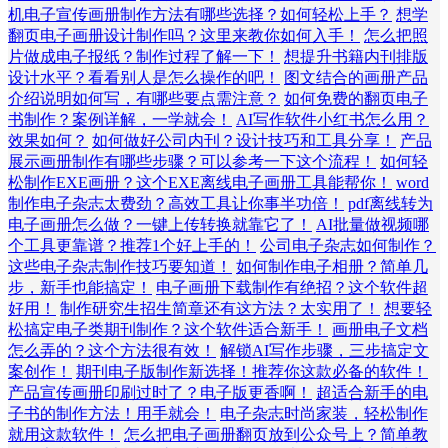
机电子宣传画册制作方法有哪些选择？如何轻松上手？
想学
翻页电子画册设计制作吗？这里来教你如何入手！
怎么把照
片做成电子报纸？制作过程了解一下！
想提升书籍内刊排版
设计水平？看看别人是怎么操作的吧！
图文结合的画册产品
介绍说明如何写，有哪些要点需注意？
如何免费的翻页电子
书制作？案例详解，一学就会！
AI写作软件小红书怎么用？
效果如何？
如何做好公司内刊？设计技巧和工具分享！
产品
展示画册制作有哪些步骤？可以参考一下这个流程！
如何轻
松制作EXE画册？这个EXE离线电子画册工具能帮你！
word
制作电子杂志太费劲？高效工具让你事半功倍！
pdf离线转为
电子画册怎么做？一键上传转换就靠它了！
AI批量做视频哪
个工具更靠谱？推荐1个好上手的！
公司电子杂志如何制作？
这些电子杂志制作技巧要知道！
如何制作电子相册？简单几
步，新手也能搞定！
电子画册下载制作有绝招？这个软件超
好用！
制作研究生招生简章还有这方法？太实用了！
想要轻
松搞定电子类期刊制作？这个软件适合新手！
画册电子文档
怎么弄的？这个方法很有效！
解锁AI写作步骤，三步搞定文
案创作！
期刊电子版制作新选择！推荐你这款必备的软件！
产品宣传画册印刷过时了？电子版更香啊！
超适合新手的电
子书的制作方法！用手就会！
电子杂志时尚家装，轻松制作
就用这款软件！
怎么把电子画册翻页放到公众号上？简单教