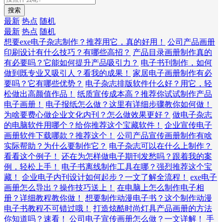
搜索
最新
热点
随机
最新
热点
随机
想要exe电子杂志制作？推荐用它，真的好用！
公司产品画册
印刷设计有什么技巧？有哪些高招？
产品目录画册制作真的
有必要吗？它能如何提升产品吸引力？
电子书刊制作，如何
做到既专业又吸引人？看我的成果！
家居电子画册制作有必
要吗？它有哪些优势？
电子杂志排版软件什么好？用它，轻
松做出高颜值作品！
纸质宣传成本高？推荐你试试制作产品
电子画册！
电子报纸怎么做？这里有详细步骤教你如何做！
为啥要费心做企业文化内刊？怎么做效果更好？
做电子杂志
的电脑软件用哪个？给你推荐这个宝藏软件！
企业宣传电子
画册软件下载哪款？推荐这个！
公司产品宣传画册制作有啥
实际帮助？为什么要制作它？
电子杂志可以在什么上制作？
看看这个例子！
还在为怎样做电子期刊发愁吗？跟着我的案
例，轻松上手！
电子书离线制作工具在哪？强烈推荐这个宝
藏！
企业电子内刊设计如何起步？一文了解全流程！
exe电子
画册怎么导出？操作技巧送上！
在电脑上怎么制作电子相
册？详细教程教你做！
想要制作动漫电子书？这个制作动漫
电子书教程不可错过哦！
打造炫酷时尚灯具产品画册的方法
你知道吗？速看！
公司电子宣传画册怎么做？一文详解！
手