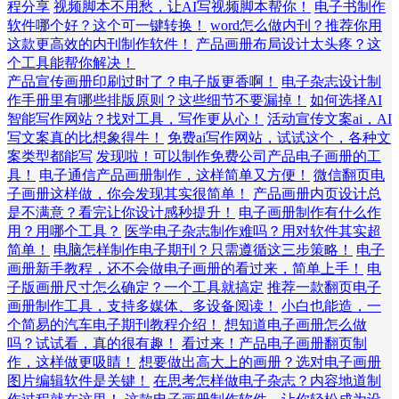
程分享
视频脚本不用愁，让AI写视频脚本帮你！
电子书制作
软件哪个好？这个可一键转换！
word怎么做内刊？推荐你用
这款更高效的内刊制作软件！
产品画册布局设计太头疼？这
个工具能帮你解决！
产品宣传画册印刷过时了？电子版更香啊！
电子杂志设计制
作手册里有哪些排版原则？这些细节不要漏掉！
如何选择AI
智能写作网站？找对工具，写作更从心！
活动宣传文案ai，AI
写文案真的比想象得牛！
免费ai写作网站，试试这个，各种文
案类型都能写
发现啦！可以制作免费公司产品电子画册的工
具！
电子通信产品画册制作，这样简单又方便！
微信翻页电
子画册这样做，你会发现其实很简单！
产品画册内页设计总
是不满意？看完让你设计感秒提升！
电子画册制作有什么作
用？用哪个工具？
医学电子杂志制作难吗？用对软件其实超
简单！
电脑怎样制作电子期刊？只需遵循这三步策略！
电子
画册新手教程，还不会做电子画册的看过来，简单上手！
电
子版画册尺寸怎么确定？一个工具就搞定
推荐一款翻页电子
画册制作工具，支持多媒体、多设备阅读！
小白也能造，一
个简易的汽车电子期刊教程介绍！
想知道电子画册怎么做
吗？试试看，真的很有趣！
看过来！产品电子画册翻页制
作，这样做更吸睛！
想要做出高大上的画册？选对电子画册
图片编辑软件是关键！
在思考怎样做电子杂志？内容地道制