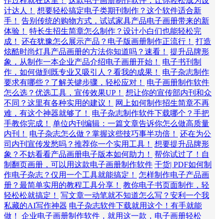
作过程就在这里！
这款电子画册制作软件，让你轻松成为设
计达人！
想要轻松搞定电子类期刊制作？这个软件适合新
手！
告别传统的购物方式，试试家具产品电子画册带来的新
体验！
特长生招生简章怎么制作？设计小白们也能轻松完
成！
还在犹豫怎么展示产品？电子版画册制作正流行！
打造
炫酷时尚灯具产品画册的方法你知道吗？速看！
提升品牌形
象，从制作一本企业产品介绍电子画册开始！
电子书刊制
作，如何做到既专业又吸引人？看我的成果！
电子杂志制作
要求有哪些？了解关键步骤，轻松应对！
电子画册制作软件
怎么选？优选工具，宣传效果UP！
想让你的宣传部内刊和众
不同？这里有各种实用的建议！
网上如何制作招生简章不再
难，有这个神器就够了！
电子杂志制作软件下载哪个？手把
手教你完成！
单位内刊编辑：一篇文章告诉你怎么做高质量
内刊！
电子杂志怎么做？掌握这些技巧事半功倍！
还在为公
司内刊宣传发愁吗？推荐你一个实用工具！
想要提升品牌形
象？不妨看看产品画册电子版本如何助力！
帮你试过了！自
制翻页画册，可以用这款电子画册制作软件
干货| PDF如何制
作电子杂志？仅用一个工具就能搞定！
怎样制作电子产品画
册？最简单实用的教程工具分享！
教你电子书页面制作，轻
轻松松就搞定！
写文章一动笔就不知道怎么写？安利一个我
私藏的AI写作神器
电子杂志软件下载就用这个！有手就能
做！
企业电子画册制作软件，就用这一款，电子画册轻松