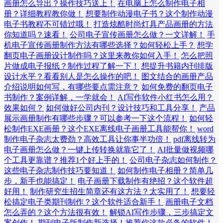
画册怎么导出？操作技巧送上！
在电脑上怎么制作电子相
册？详细教程教你做！
想要制作动漫电子书？这个制作动漫
电子书教程不可错过哦！
打造炫酷时尚灯具产品画册的方法
你知道吗？速看！
公司电子宣传画册怎么做？一文详解！
手
机电子宣传画册制作方法有哪些选择？如何轻松上手？
想学
翻页电子画册设计制作吗？这里来教你如何入手！
怎么把照
片做成电子报纸？制作过程了解一下！
想提升书籍内刊排版
设计水平？看看别人是怎么操作的吧！
图文结合的画册产品
介绍说明如何写，有哪些要点需注意？
如何免费的翻页电子
书制作？案例详解，一学就会！
AI写作软件小红书怎么用？
效果如何？
如何做好公司内刊？设计技巧和工具分享！
产品
展示画册制作有哪些步骤？可以参考一下这个流程！
如何轻
松制作EXE画册？这个EXE离线电子画册工具能帮你！
word
制作电子杂志太费劲？高效工具让你事半功倍！
pdf离线转为
电子画册怎么做？一键上传转换就靠它了！
AI批量做视频哪
个工具更靠谱？推荐1个好上手的！
公司电子杂志如何制作？
这些电子杂志制作技巧要知道！
如何制作电子相册？简单几
步，新手也能搞定！
电子画册下载制作有绝招？这个软件超
好用！
制作研究生招生简章还有这方法？太实用了！
想要轻
松搞定电子类期刊制作？这个软件适合新手！
画册电子文档
怎么弄的？这个方法很有效！
解锁AI写作步骤，三步搞定文
案创作！
期刊电子版制作新选择！推荐你这款必备的软件！