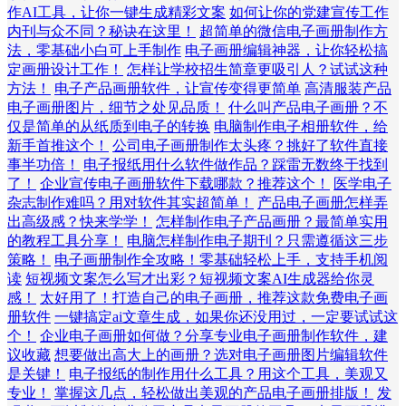
作AI工具，让你一键生成精彩文案
如何让你的党建宣传工作
内刊与众不同？秘诀在这里！
超简单的微信电子画册制作方
法，零基础小白可上手制作
电子画册编辑神器，让你轻松搞
定画册设计工作！
怎样让学校招生简章更吸引人？试试这种
方法！
电子产品画册软件，让宣传变得更简单
高清服装产品
电子画册图片，细节之处见品质！
什么叫产品电子画册？不
仅是简单的从纸质到电子的转换
电脑制作电子相册软件，给
新手首推这个！
公司电子画册制作太头疼？挑好了软件直接
事半功倍！
电子报纸用什么软件做作品？踩雷无数终于找到
了！
企业宣传电子画册软件下载哪款？推荐这个！
医学电子
杂志制作难吗？用对软件其实超简单！
产品电子画册怎样弄
出高级感？快来学学！
怎样制作电子产品画册？最简单实用
的教程工具分享！
电脑怎样制作电子期刊？只需遵循这三步
策略！
电子画册制作全攻略！零基础轻松上手，支持手机阅
读
短视频文案怎么写才出彩？短视频文案AI生成器给你灵
感！
太好用了！打造自己的电子画册，推荐这款免费电子画
册软件
一键搞定ai文章生成，如果你还没用过，一定要试试这
个！
企业电子画册如何做？分享专业电子画册制作软件，建
议收藏
想要做出高大上的画册？选对电子画册图片编辑软件
是关键！
电子报纸的制作用什么工具？用这个工具，美观又
专业！
掌握这几点，轻松做出美观的产品电子画册排版！
发