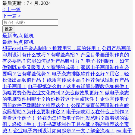
最后更新：7 4 月, 2024
< 上一篇
下一篇 >
搜索
最新
热点
随机
最新
热点
随机
想要exe电子杂志制作？推荐用它，真的好用！
公司产品画册
印刷设计有什么技巧？有哪些高招？
产品目录画册制作真的
有必要吗？它能如何提升产品吸引力？
电子书刊制作，如何
做到既专业又吸引人？看我的成果！
家居电子画册制作有必
要吗？它有哪些优势？
电子杂志排版软件什么好？用它，轻
松做出高颜值作品！
纸质宣传成本高？推荐你试试制作产品
电子画册！
电子报纸怎么做？这里有详细步骤教你如何做！
为啥要费心做企业文化内刊？怎么做效果更好？
做电子杂志
的电脑软件用哪个？给你推荐这个宝藏软件！
企业宣传电子
画册软件下载哪款？推荐这个！
公司产品宣传画册制作有啥
实际帮助？为什么要制作它？
电子杂志可以在什么上制作？
看看这个例子！
还在为怎样做电子期刊发愁吗？跟着我的案
例，轻松上手！
电子书离线制作工具在哪？强烈推荐这个宝
藏！
企业电子内刊设计如何起步？一文了解全流程！
exe电子