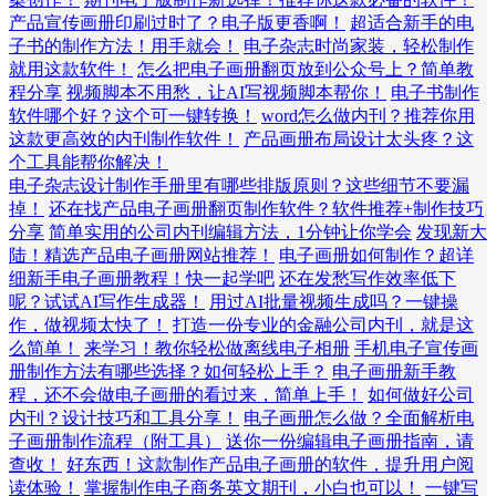
产品宣传画册印刷过时了？电子版更香啊！
超适合新手的电
子书的制作方法！用手就会！
电子杂志时尚家装，轻松制作
就用这款软件！
怎么把电子画册翻页放到公众号上？简单教
程分享
视频脚本不用愁，让AI写视频脚本帮你！
电子书制作
软件哪个好？这个可一键转换！
word怎么做内刊？推荐你用
这款更高效的内刊制作软件！
产品画册布局设计太头疼？这
个工具能帮你解决！
电子杂志设计制作手册里有哪些排版原则？这些细节不要漏
掉！
还在找产品电子画册翻页制作软件？软件推荐+制作技巧
分享
简单实用的公司内刊编辑方法，1分钟让你学会
发现新大
陆！精选产品电子画册网站推荐！
电子画册如何制作？超详
细新手电子画册教程！快一起学吧
还在发愁写作效率低下
呢？试试AI写作生成器！
用过AI批量视频生成吗？一键操
作，做视频太快了！
打造一份专业的金融公司内刊，就是这
么简单！
来学习！教你轻松做离线电子相册
手机电子宣传画
册制作方法有哪些选择？如何轻松上手？
电子画册新手教
程，还不会做电子画册的看过来，简单上手！
如何做好公司
内刊？设计技巧和工具分享！
电子画册怎么做？全面解析电
子画册制作流程（附工具）
送你一份编辑电子画册指南，请
查收！
好东西！这款制作产品电子画册的软件，提升用户阅
读体验！
掌握制作电子商务英文期刊，小白也可以！
一键写