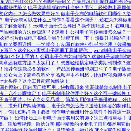
印刷设计有什么技巧？有哪些高招？
产品目录画册制作真的有必
有哪些优势？
电子杂志排版软件什么好？用它，轻松做出高颜值
文化内刊？怎么做效果更好？
做电子杂志的电脑软件用哪个？给
？
电子杂志可以在什么上制作？看看这个例子！
还在为怎样做
文了解全流程！
exe电子画册怎么导出？操作技巧送上！
在电脑
产品画册的方法你知道吗？速看！
公司电子宣传画册怎么做？一
么把照片做成电子报纸？制作过程了解一下！
想提升书籍内刊
制作？案例详解，一学就会！
AI写作软件小红书怎么用？效果
XE画册？这个EXE离线电子画册工具能帮你！
word制作电子
推荐1个好上手的！
公司电子杂志如何制作？这些电子杂志制作
简章还有这方法？太实用了！
想要轻松搞定电子类期刊制作？这
！推荐你这款必备的软件！
产品宣传画册印刷过时了？电子版
到公众号上？简单教程分享
视频脚本不用愁，让AI写视频脚本
计太头疼？这个工具能帮你解决！
ai写作网站，国内无门槛可用，快收藏起来
零基础是怎么制作电
法，几个步骤搞定！
电子书制作软件哪个好？这个可一键转换！
子画册图片，细节之处见品质！
简单实用的电子画册教程，3分
件，提升用户阅读体验！
电子杂志怎么做？送给初学者的制作礼
件，你用过吗？新手必备
制作电子画册用什么软件？推荐这一款
何做！
如何让员工手册电子画册实用又有趣？这三点很重要！
转换、添加音视频、微信分享
那些精致的企业电子画册都是用它做
子书的制作软件就用这个！灵活编辑一键转换
哪个ai写作好用