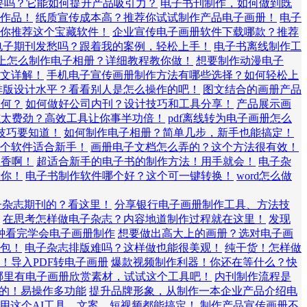
要吗？它能如何提升产品吸引力？
电子书刊制作，如何做到既
作品！
纸质宣传成本高？推荐你试试制作产品电子画册！
电子
你推荐这个宝藏软件！
企业宣传电子画册软件下载哪款？推荐
电子期刊发愁吗？跟着我的案例，轻松上手！
电子书离线制作工
上怎么制作电子相册？详细教程教你做！
想要制作动漫电子
文详解！
手机电子宣传画册制作方法有哪些选择？如何轻松上
排版设计水平？看看别人是怎么操作的吧！
图文结合的画册产品
如何？
如何做好公司内刊？设计技巧和工具分享！
产品展示画
杂志太费劲？高效工具让你事半功倍！
pdf离线转为电子画册怎么
技巧要知道！
如何制作电子相册？简单几步，新手也能搞定！
个软件适合新手！
画册电子文档怎么弄的？这个方法很有效！
更香啊！
超适合新手的电子书的制作方法！用手就会！
电子杂
帮你！
电子书制作软件哪个好？这个可一键转换！
word怎么做
子杂志期刊的？看这里！
分享银行电子画册制作工具、方法技
在思考怎样做电子杂志？内容地道制作过程就在这里！
发现
钟看完学会电子画册制作
想要做出高大上的画册？选对电子画
包！
电子杂志排版难吗？这样做也能很美观！
纯干货！怎样做
！导入PDF转电子画册
爆款视频制作利器！你还在等什么？快
哪里有电子画册欣赏素材，试试这个工具吧！
内刊制作流程是
的！易操作多功能
提升品牌形象，从制作一本企业产品介绍电
？用这个AI工具，文案、短视频都能搞定！
制作产品宣传画册不