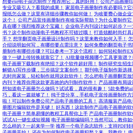
想要exe电子杂志制作？推荐用它，真的好用！
公司产品画册
专业又吸引人？看我的成果！
家居电子画册制作有必要吗？它
报纸怎么做？这里有详细步骤教你如何做！
为啥要费心做企业
这个！
公司产品宣传画册制作有啥实际帮助？为什么要制作它
具在哪？强烈推荐这个宝藏！
企业电子内刊设计如何起步？一
书？这个制作动漫电子书教程不可错过哦！
打造炫酷时尚灯具
手？
想学翻页电子画册设计制作吗？这里来教你如何入手！
怎
介绍说明如何写，有哪些要点需注意？
如何免费的翻页电子书
册制作有哪些步骤？可以参考一下这个流程！
如何轻松制作E
做？一键上传转换就靠它了！
AI批量做视频哪个工具更靠谱？
电子画册下载制作有绝招？这个软件超好用！
制作研究生招生
解锁AI写作步骤，三步搞定文案创作！
期刊电子版制作新选择
志时尚家装，轻松制作就用这款软件！
怎么把电子画册翻页放
内刊？推荐你用这款更高效的内刊制作软件！
产品画册布局设
想知道电子画册怎么做吗？试试看，真的很有趣！
5款免费的
巧，看这一篇就够了！
纯干货分享，手机电子宣传画册制作方
啦！可以制作免费公司产品电子画册的工具！
高清服装产品电
册图片编辑软件是关键！
好东西！这款制作产品电子画册的软
电子画册？简单易懂的教程工具帮你上手
产品电子画册制作软
试试AI一键生成短视频
电子画册能编辑吗？当然可以，教你如
怎么样的？一起来学一学
推荐一个电子杂志软件：支持PDF
子画册开始！
还在为如何制作电子画册犯愁？来，我教你！
电