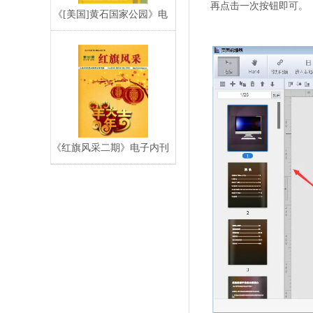
再点击一次按钮即可。
《[美国]黄石国家公园》电
子宣传册,电子
《红旗风采二期》电子内刊