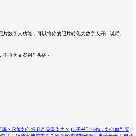
有照片数字人功能，可以将你的照片转化为数字人开口说话。
，不再为文案创作头痛~
要吗？它能如何提升产品吸引力？
电子书刊制作，如何做到既
作品！
纸质宣传成本高？推荐你试试制作产品电子画册！
电子