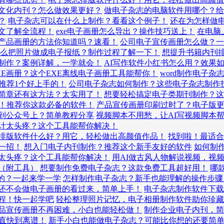
文化内刊？怎么做效果更好？
做电子杂志的电脑软件用哪个？给
？
电子杂志可以在什么上制作？看看这个例子！
还在为怎样做
文了解全流程！
exe电子画册怎么导出？操作技巧送上！
在电脑
产品画册的方法你知道吗？速看！
公司电子宣传画册怎么做？一
么把照片做成电子报纸？制作过程了解一下！
想提升书籍内刊
制作？案例详解，一学就会！
AI写作软件小红书怎么用？效果
XE画册？这个EXE离线电子画册工具能帮你！
word制作电子
推荐1个好上手的！
公司电子杂志如何制作？这些电子杂志制作
简章还有这方法？太实用了！
想要轻松搞定电子类期刊制作？这
！推荐你这款必备的软件！
产品宣传画册印刷过时了？电子版
到公众号上？简单教程分享
视频脚本不用愁，让AI写视频脚本
计太头疼？这个工具能帮你解决！
排版软件什么好？用它，轻松做出高颜值作品！
找到啦！最适合
一招！
想入门电子内刊制作？推荐这个新手友好的软件
如何制
太头疼？这个工具能帮你解决！
用AI做古风人物解说视频，视
（附工具）
想要制作免费电子杂志？这款免费工具超好用！
哪
的？一起来学一学
怎样制作电子杂志？新手也能理解的操作步骤
还不会做电子画册的看过来，简单上手！
电子杂志制作软件下载
程！快一起学吧
轻松整理照片记忆，电子相册制作软件助你珍藏
品宣传画册不再困难，小白也能轻松做！
制作企业电子内刊，简
简直快到离谱！
新手小白也能做电子杂志？可能比你想的还要简