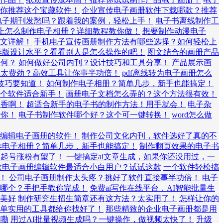
你推荐这个宝藏软件！
企业宣传电子画册软件下载哪款？推荐
电子期刊发愁吗？跟着我的案例，轻松上手！
电子书离线制作工
上怎么制作电子相册？详细教程教你做！
想要制作动漫电子
文详解！
手机电子宣传画册制作方法有哪些选择？如何轻松上
排版设计水平？看看别人是怎么操作的吧！
图文结合的画册产品
如何？
如何做好公司内刊？设计技巧和工具分享！
产品展示画
杂志太费劲？高效工具让你事半功倍！
pdf离线转为电子画册怎么
技巧要知道！
如何制作电子相册？简单几步，新手也能搞定！
个软件适合新手！
画册电子文档怎么弄的？这个方法很有效！
更香啊！
超适合新手的电子书的制作方法！用手就会！
电子杂
帮你！
电子书制作软件哪个好？这个可一键转换！
word怎么做
编辑电子画册的软件！
制作公司文化内刊，软件选好了真的不
作电子相册？简单几步，新手也能搞定！
制作翻页效果的电子书
频起号涨粉有望了！
一键搞定ai文章生成，如果你还没用过，一
款电子画册编辑软件最适合小白用户？试试这款
一个软件轻松搞
！
公司电子画册制作太头疼？挑好了软件直接事半功倍！
电子
哪个？手把手教你完成！
免费ai写作在线平台，AI智能批量生
美好
制作研究生招生简章还有这方法？太实用了！
怎样让你的
单实用的工具都给你找好了！
那些精致的企业电子画册都是用
单嘞
用过AI批量视频生成吗？一键操作，做视频太快了！
升级