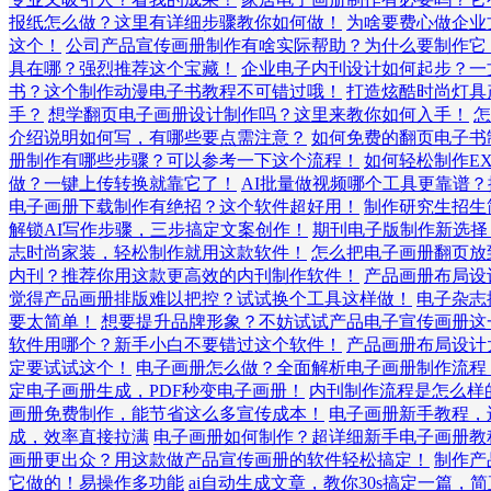
报纸怎么做？这里有详细步骤教你如何做！
为啥要费心做企业
这个！
公司产品宣传画册制作有啥实际帮助？为什么要制作它
具在哪？强烈推荐这个宝藏！
企业电子内刊设计如何起步？一
书？这个制作动漫电子书教程不可错过哦！
打造炫酷时尚灯具
手？
想学翻页电子画册设计制作吗？这里来教你如何入手！
怎
介绍说明如何写，有哪些要点需注意？
如何免费的翻页电子书
册制作有哪些步骤？可以参考一下这个流程！
如何轻松制作E
做？一键上传转换就靠它了！
AI批量做视频哪个工具更靠谱？
电子画册下载制作有绝招？这个软件超好用！
制作研究生招生
解锁AI写作步骤，三步搞定文案创作！
期刊电子版制作新选择
志时尚家装，轻松制作就用这款软件！
怎么把电子画册翻页放
内刊？推荐你用这款更高效的内刊制作软件！
产品画册布局设
觉得产品画册排版难以把控？试试换个工具这样做！
电子杂志
要太简单！
想要提升品牌形象？不妨试试产品电子宣传画册这
软件用哪个？新手小白不要错过这个软件！
产品画册布局设计
定要试试这个！
电子画册怎么做？全面解析电子画册制作流程
定电子画册生成，PDF秒变电子画册！
内刊制作流程是怎么样
画册免费制作，能节省这么多宣传成本！
电子画册新手教程，
成，效率直接拉满
电子画册如何制作？超详细新手电子画册教
画册更出众？用这款做产品宣传画册的软件轻松搞定！
制作产
它做的！易操作多功能
ai自动生成文章，教你30s搞定一篇，