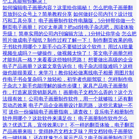
个工具能帮你解决！
如何编辑电子画册内容？这里给你揭秘！
怎么把电子画册翻
页放到公众号上？简单教程分享
如何做好公司内刊？设计技
巧和工具分享！
电子画册制作软件电脑版，5分钟帮你做一个
翻页电子画册！
PDF太单调？把pdf转电子杂志吧，阅读体验
升级！
简单实用的公司内刊编辑方法，1分钟让你学会
怎么把
照片做成电子报纸？制作过程了解一下！
制作翻页效果的电
子书软件用哪个？新手小白不要错过这个软件！
用过AI批量
视频生成吗？一键操作，做视频太快了！
英文电子画册怎样
才能别具一格？来看看这些独特思路！
想要做出高级的企业
电子产品画册？这篇文章告诉你！
电子杂志排版难吗？这样
做也能很美观！
来学习！教你轻松做离线电子相册
用图片制
作电子书会复杂吗？放轻松，初学者也能驾驭！
怎样制作电
子杂志？新手也能理解的操作步骤！
家具产品电子画册制
作，打造家居营销新风尚！
画册电子文档怎么弄的？这个方
法很有效！
公司电子画册制作软件，用一个就够啦！还有翻
页动态效果
电子产品企业画册设计新思路，这些元素缺一不
可
送你一份编辑电子画册指南，请查收！
音乐电子相册制作
软件用哪个？这款软件来满足你！
电子画册制作软件怎么
选？优选工具，宣传效果UP！
不一样的翻页体验，电子翻页
产品画册来啦！
觉得静态文档太乏味？用文档转电子画册软
件一键转换！
还在犹豫怎么展示产品？电子版画册制作正流