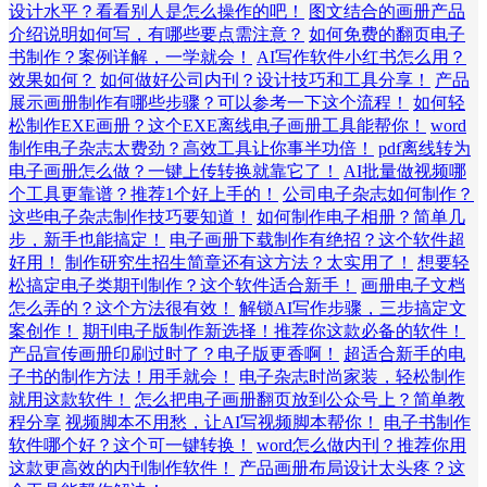
设计水平？看看别人是怎么操作的吧！
图文结合的画册产品
介绍说明如何写，有哪些要点需注意？
如何免费的翻页电子
书制作？案例详解，一学就会！
AI写作软件小红书怎么用？
效果如何？
如何做好公司内刊？设计技巧和工具分享！
产品
展示画册制作有哪些步骤？可以参考一下这个流程！
如何轻
松制作EXE画册？这个EXE离线电子画册工具能帮你！
word
制作电子杂志太费劲？高效工具让你事半功倍！
pdf离线转为
电子画册怎么做？一键上传转换就靠它了！
AI批量做视频哪
个工具更靠谱？推荐1个好上手的！
公司电子杂志如何制作？
这些电子杂志制作技巧要知道！
如何制作电子相册？简单几
步，新手也能搞定！
电子画册下载制作有绝招？这个软件超
好用！
制作研究生招生简章还有这方法？太实用了！
想要轻
松搞定电子类期刊制作？这个软件适合新手！
画册电子文档
怎么弄的？这个方法很有效！
解锁AI写作步骤，三步搞定文
案创作！
期刊电子版制作新选择！推荐你这款必备的软件！
产品宣传画册印刷过时了？电子版更香啊！
超适合新手的电
子书的制作方法！用手就会！
电子杂志时尚家装，轻松制作
就用这款软件！
怎么把电子画册翻页放到公众号上？简单教
程分享
视频脚本不用愁，让AI写视频脚本帮你！
电子书制作
软件哪个好？这个可一键转换！
word怎么做内刊？推荐你用
这款更高效的内刊制作软件！
产品画册布局设计太头疼？这