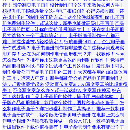
行！
想学翻页电子画册设计制作吗？这里来教你如何入手！
想提升电子报纸质量？这些电子报纸创作心得必须收藏！
还
在找电子内刊制作的正确方式？这个软件就能帮到你
电子画
册免费制作软件，试试这款，新手也能做高级电子画册
产品
电子画册翻页，让你的宣传册瞬间高大上！
还在烦电子画册
尺寸选择？一个工具就搞定了！
电子版画册制作一点都不
难，掌握这些技巧轻松搞定！
纸质画册OUT了，企业电子画
册你试过吗？
电子书画册制作有哪些要点？这样做美观与实
用并存！
还在为如何制作电子画册犯愁？来，我教你！
word
怎么做内刊？推荐你用这款更高效的内刊制作软件！
觉得产
品画册排版难以把控？试试换个工具这样做！
发现啦！可以
制作免费公司产品电子画册的工具！
大家都在用的ai自媒体写
作工具，运营人狂喜！
新手都能学会的产品电子画册制作方
法，赶紧收藏学起来
活动宣传文案ai，AI写文案真的比想象得
牛！
不会写文案怎么办？试一试这款AI文案写作神器
好东
西！这款制作产品电子画册的软件，提升用户阅读体验！
电
子版产品画册制作，就用这个软件，图片秒变动态画册！
怎
么制作电子画册？详细步骤和制作工具揭秘！
推荐一款制作
电子画册的软件，轻松做微信翻页电子画册
在电脑上怎么制
作电子相册？详细教程教你做！
免费又好用，这样的电子画
册编辑软件下载你值得拥有！
电子杂志制作要求有哪些？了