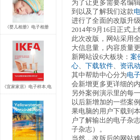
为了让更多需要名编
到以及了解我们这款
进行了全面的改版升
《婴儿相册》电子相册
2014年9月16日正式
此次改版，网站采用
大信息量，内容质量
新网站设6大板块：
案
心
、
下载软件
、
资讯
其中帮助中心分为
电
会新增更多更详细的
《宜家家居》电子样本,电
另外案例演示里的每
子目录,电子宣传
以后新增加的一些案例，
果电脑的用户下载到
户了解输出的电子杂
子杂志）。
当然，改版后的网站