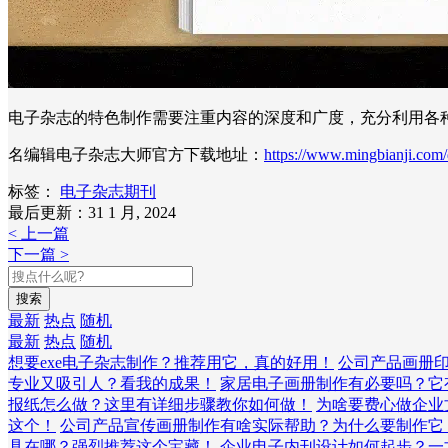
电子杂志的特色制作需要注重内容的深度和广度，充分利用各
名编辑电子杂志大师官方下载地址：
https://www.mingbianji.com
标签：
电子杂志期刊
最后更新：31 1 月, 2024
< 上一篇
下一篇 >
搜索
最新
热点
随机
最新
热点
随机
想要exe电子杂志制作？推荐用它，真的好用！
公司产品画册
专业又吸引人？看我的成果！
家居电子画册制作有必要吗？它
报纸怎么做？这里有详细步骤教你如何做！
为啥要费心做企业
这个！
公司产品宣传画册制作有啥实际帮助？为什么要制作它
具在哪？强烈推荐这个宝藏！
企业电子内刊设计如何起步？一